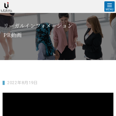
【技能実習修了者】 自動車整備分野の"特定技能ベトナム人"インタ
ビュー！ | 株式会社リーガルインフォメーションオフィシャルホー
MENU
ムページ
リーガルインフォメーション
PR動画
2022年8月19日