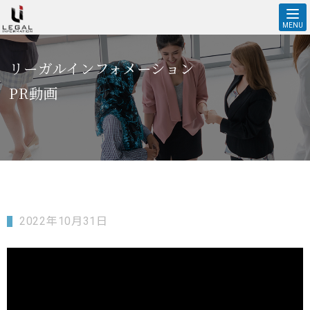
【精肉 加工】食品製造会社に配属！特定技能ベトナム人インタビュ
ー🎵 | 株式会社リーガルインフォメーションオフィシャルホームペ
MENU
ージ
リーガルインフォメーション
PR動画
2022年10月31日