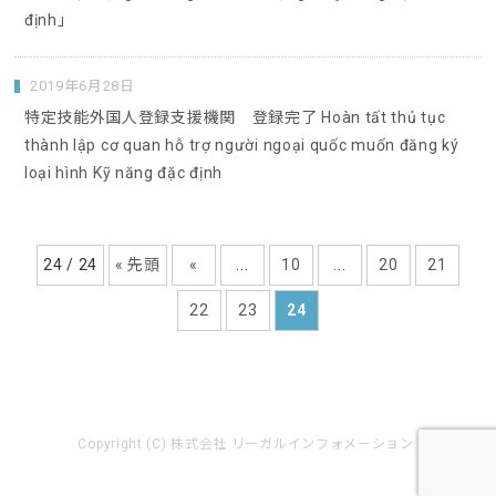
định」
2019年6月28日
特定技能外国人登録支援機関 登録完了 Hoàn tất thủ tục
thành lập cơ quan hỗ trợ người ngoại quốc muốn đăng ký
loại hình Kỹ năng đặc định
24 / 24
« 先頭
«
...
10
...
20
21
22
23
24
Copyright (C) 株式会社 リーガルインフォメーション.