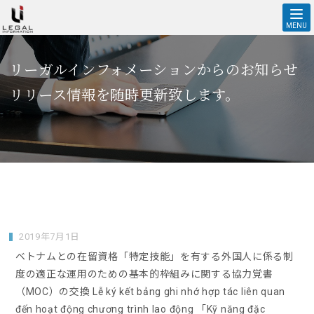
ニュースリリース アーカイブ | 株式会社リーガルインフォメーショ
ン
MENU
リーガルインフォメーションからのお知らせ
ニュースリリース
リリース情報を随時更新致します。
2019年7月1日
ベトナムとの在留資格「特定技能」を有する外国人に係る制
度の適正な運用のための基本的枠組みに関する協力覚書
（MOC）の交換 Lễ ký kết bảng ghi nhớ hợp tác liên quan
đến hoạt động chương trình lao động 「Kỹ năng đặc