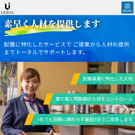
ホテル・結婚式場・イベント会場での派遣配膳スタッフをお探しの
必要な時に
企業様へ
MENU
素早く人材を提供します
配膳に特化したサービスで
ご提案から人材の提供
までトータルでサポートします。
配膳事業に特化した人材
繁忙期と閑散期の人材をコントロール
1名でも短期に関わらず最短1日でご用意します