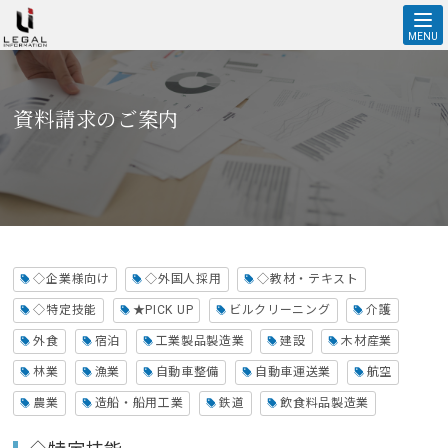
◇特定技能 サービス資料PDFの無料ダウンロードはこちら | 株式会
社 リーガルインフォメーションオフィシャルホームページ
MENU
資料請求のご案内
資料請求のご案内
◇企業様向け
◇外国人採用
◇教材・テキスト
◇特定技能
★PICK UP
ビルクリーニング
介護
外食
宿泊
工業製品製造業
建設
木材産業
林業
漁業
自動車整備
自動車運送業
航空
農業
造船・船用工業
鉄道
飲食料品製造業